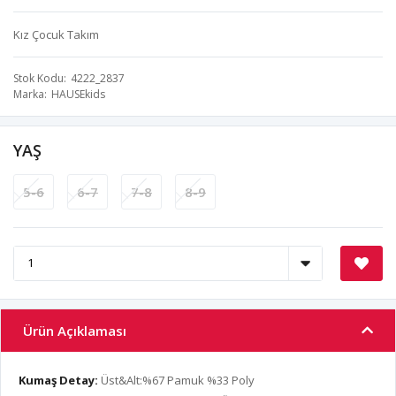
Kız Çocuk Takım
Stok Kodu
4222_2837
Marka
HAUSEkids
YAŞ
5-6
6-7
7-8
8-9
Ürün Açıklaması
Kumaş Detay:
Üst&Alt:%67 Pamuk %33 Poly