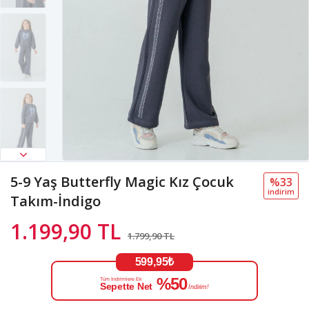
5-9 Yaş Butterfly Magic Kız Çocuk
%33
i̇ndi̇ri̇m
Takım-İndigo
1.199,90 TL
1.799,90 TL
599,95₺
%50
Tüm İndirimlere Ek
Sepette Net
İndirim!