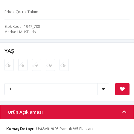
Erkek Çocuk Takım
Stok Kodu
1947_708
Marka
HAUSEkids
YAŞ
5
6
7
8
9
Ürün Açıklaması
Kumaş Detayı:
Üst&Alt: %95 Pamuk %5 Elastan