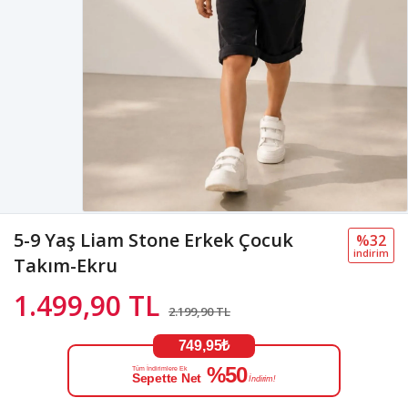
5-9 Yaş Liam Stone Erkek Çocuk
%32
i̇ndi̇ri̇m
Takım-Ekru
1.499,90 TL
2.199,90 TL
749,95₺
%50
Tüm İndirimlere Ek
Sepette Net
İndirim!