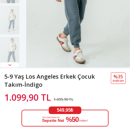
5-9 Yaş Los Angeles Erkek Çocuk
%35
i̇ndi̇ri̇m
Takım-İndigo
1.099,90 TL
1.699,90 TL
549,95₺
%50
Tüm İndirimlere Ek
Sepette Net
İndirim!