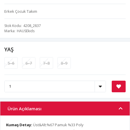
Erkek Çocuk Takım
Stok Kodu
4208_2837
Marka
HAUSEkids
YAŞ
5-6
6-7
7-8
8-9
Ürün Açıklaması
Kumaş Detay:
Üst&Alt:%67 Pamuk %33 Poly