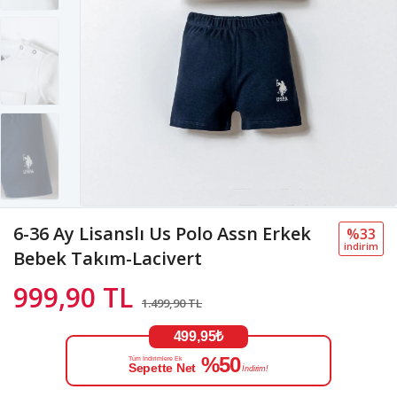
6-36 Ay Lisanslı Us Polo Assn Erkek
%33
i̇ndi̇ri̇m
Bebek Takım-Lacivert
999,90 TL
1.499,90 TL
499,95₺
%50
Tüm İndirimlere Ek
Sepette Net
İndirim!