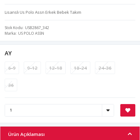
Lisanslı Us Polo Assn Erkek Bebek Takım
Stok Kodu
USB2867_342
Marka
US POLO ASSN
AY
6-9
9-12
12-18
18-24
24-36
36
Ürün Açıklaması