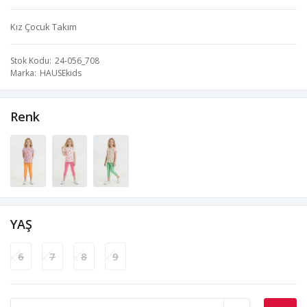
Kız Çocuk Takım
Stok Kodu
24-056_708
Marka
HAUSEkids
Renk
YAŞ
6
7
8
9