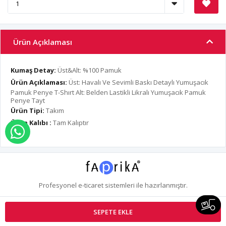
Ürün Açıklaması
Kumaş Detay:
Üst&Alt: %100 Pamuk
Ürün Açıklaması:
Üst: Havalı Ve Sevimli Baskı Detaylı Yumuşacık
Pamuk Penye T-Shırt Alt: Belden Lastikli Likralı Yumuşacık Pamuk
Penye Tayt
Ürün Tipi:
Takım
Ürün Kalıbı :
Tam Kalıptır
WHATSAPP İLE SİPARİŞ VER
Profesyonel
e-ticaret
sistemleri ile hazırlanmıştır.
S
SEPETE EKLE