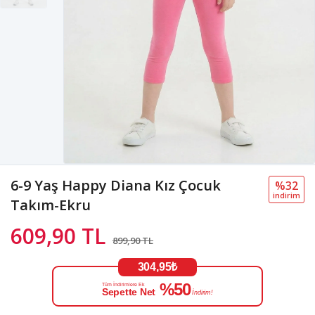
6-9 Yaş Happy Diana Kız Çocuk
%32
i̇ndi̇ri̇m
Takım-Ekru
609,90 TL
899,90 TL
304,95₺
%50
Tüm İndirimlere Ek
Sepette Net
İndirim!