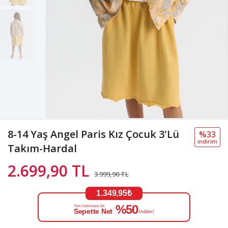
8-14 Yaş Angel Paris Kız Çocuk 3'Lü
%33
i̇ndi̇ri̇m
Takım-Hardal
2.699,90 TL
3.999,90 TL
1.349,95₺
%50
Tüm İndirimlere Ek
Sepette Net
İndirim!