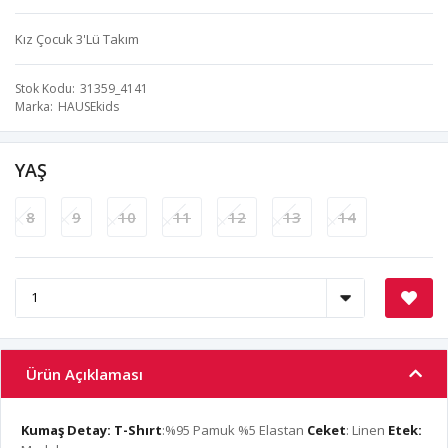
Kız Çocuk 3'Lü Takım
Stok Kodu
31359_4141
Marka
HAUSEkids
YAŞ
8
9
10
11
12
13
14
Ürün Açıklaması
Kumaş Detay:
T-Shırt
:%95 Pamuk %5 Elastan
Ceket
: Linen
Etek: