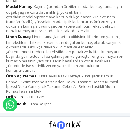
Modal
Modal Kumaş:
Kayın ağacından üretilen modal kumaş, tamamıyla
doğal, yaş ve kuru dayanıklılığı yüksek bir lif
çeşididir. Modal yıpranmaya karşı oldukça dayanıklıdır ve nem
transfer özelliği yüksektir. Modal iplik kullanılarak örülen veya
dokunan kumaşlar, yumuşak bir yapıya sahiptir. Tekstildeki En
Pahalı Kumaşların Arasında İlk Sıralarda Yer Alır.
Linen Kumaş:
Linen kumaşlar keten bitkisinin liflerinden yapılmış
bir tekstildir. , bitkisel kökeni olan doğal bir kumaş olarak karşımıza
çıkmaktadır. Oldukça dayanıklı olması ve esneklik
göstermemesi nedeni ile tekstilde en pahalı ve kaliteli kumaşların
başında gelmektedir. Toz çekmeyen ve güneşte rengi solmayan bir
kumaş olmasının yanı sıra serin havalardan korur sıcak yaz
günlerinde ise serinlik veren yapısı ile en zor bulunan
kumaşlardandır.
Ürün Açıklaması:
Üst:Havalı Baskı Detaylı Yumuşacık Pamuk
Penye T-Shırt Üzerine Kendinden Havalı Tasarım Desen Kumaşlı
İpeksi Doku Yumuşacık Tasarım Ceket Alt:Belden Lastikli Modal
Kumaş Tasarım Etek
Ürün Tipi:
3'Lü Takım
Ürün Kalıbı :
Tam Kalıptır
WHATSAPP İLE SİPARİŞ VER