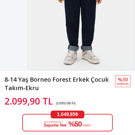
8-14 Yaş Borneo Forest Erkek Çocuk
%30
i̇ndi̇ri̇m
Takım-Ekru
2.099,90 TL
2.999,90 TL
1.049,95₺
%50
Tüm İndirimlere Ek
Sepette Net
İndirim!