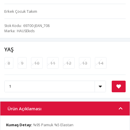
Erkek Çocuk Takım
Stok Kodu
69700-JEAN_708
Marka
HAUSEkids
YAŞ
8
9
10
11
12
13
14
Ürün Açıklaması
Kumaş Detay:
%95 Pamuk %5 Elastan