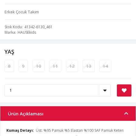
Erkek Çocuk Takım
Stok Kodu
41342-6130_461
Marka
HAUSEkids
YAŞ
8
9
10
11
12
13
14
Ürün Açıklaması
Kumaş Detayı:
Üst: %95 Pamuk %5 Elastan %100 SAF Pamuk Keten