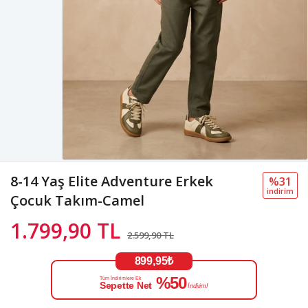
8-14 Yaş Elite Adventure Erkek
%31
i̇ndi̇ri̇m
Çocuk Takım-Camel
1.799,90 TL
2.599,90 TL
899,95₺
%50
Tüm İndirimlere Ek
Sepette Net
İndirim!