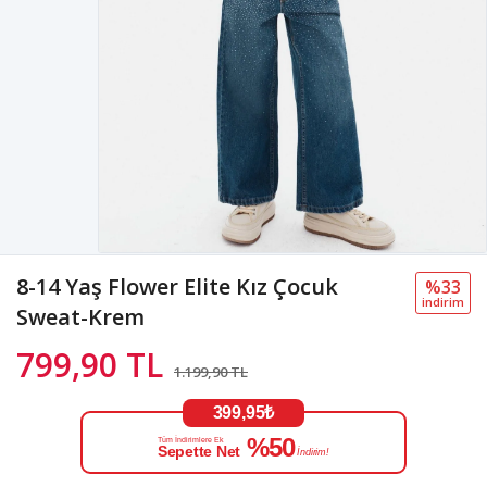
8-14 Yaş Flower Elite Kız Çocuk
%33
i̇ndi̇ri̇m
Sweat-Krem
799,90 TL
1.199,90 TL
399,95₺
%50
Tüm İndirimlere Ek
Sepette Net
İndirim!