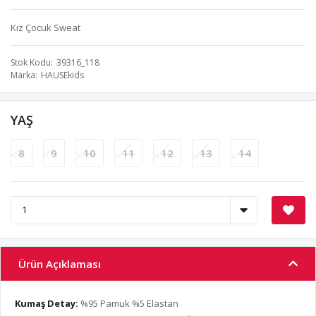
Kız Çocuk Sweat
Stok Kodu
39316_118
Marka
HAUSEkids
YAŞ
8
9
10
11
12
13
14
Ürün Açıklaması
Kumaş Detay:
%95 Pamuk %5 Elastan