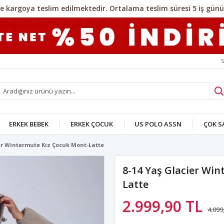
S
ERKEK BEBEK
ERKEK ÇOCUK
US POLO ASSN
ÇOK 
ier Wintermute Kız Çocuk Mont-Latte
8-14 Yaş Glacier Wi
Latte
2.999,90 TL
4.099