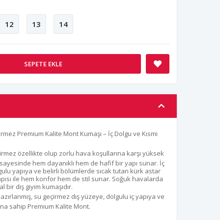
12
13
14
SEPETE EKLE
rmez Premium Kalite Mont Kumaşı – İç Dolgu ve Kısmi
irmez özellikte olup zorlu hava koşullarına karşı yüksek
sayesinde hem dayanıklı hem de hafif bir yapı sunar. İç
lgulu yapıya ve belirli bölümlerde sıcak tutan kürk astar
apısı ile hem konfor hem de stil sunar. Soğuk havalarda
bir dış giyim kumaşıdır.
 hazırlanmış, su geçirmez dış yüzeye, dolgulu iç yapıya ve
yına sahip Premium Kalite Mont.