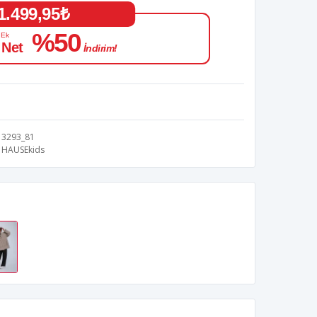
1.499,95₺
%50
 Ek
 Net
İndirim!
3293_81
HAUSEkids