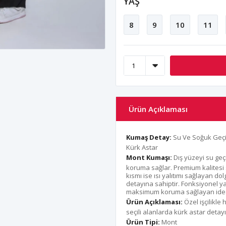
YAŞ
8
9
10
11
Ürün Açıklaması
Kumaş Detay:
Su Ve Soğuk Geçi
Kürk Astar
Mont Kumaşı:
Dış yüzeyi su geç
koruma sağlar. Premium kalitesi 
kısmı ise ısı yalıtımı sağlayan do
detayına sahiptir. Fonksiyonel y
maksimum koruma sağlayan ideal 
Ürün Açıklaması:
Özel işçilikle
seçili alanlarda kürk astar deta
Ürün Tipi:
Mont