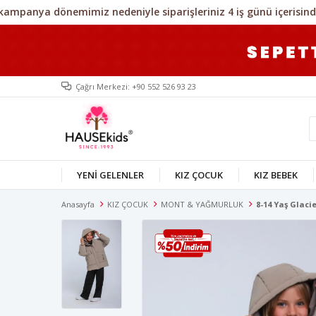
Çağrı Merkezi: +90 552 526 93 23
YENİ GELENLER
KIZ ÇOCUK
KIZ BEBEK
Anasayfa
KIZ ÇOCUK
MONT & YAĞMURLUK
8-14 Yaş Glac