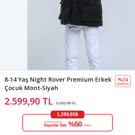
8-14 Yaş Night Rover Premium Erkek
%24
i̇ndi̇ri̇m
Çocuk Mont-Siyah
2.599,90 TL
3.399,90 TL
1.299,95₺
%50
Tüm İndirimlere Ek
Sepette Net
İndirim!