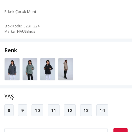
Erkek Çocuk Mont
Stok Kodu
3281_324
Marka
HAUSEkids
Renk
YAŞ
8
9
10
11
12
13
14