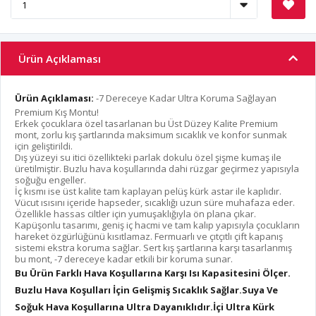
Ürün Açıklaması
Ürün Açıklaması:
-7 Dereceye Kadar Ultra Koruma Sağlayan
Premium Kış Montu!
Erkek çocuklara özel tasarlanan bu Üst Düzey Kalite Premium
mont, zorlu kış şartlarında maksimum sıcaklık ve konfor sunmak
için geliştirildi.
Dış yüzeyi su itici özellikteki parlak dokulu özel şişme kumaş ile
üretilmiştir. Buzlu hava koşullarında dahi rüzgar geçirmez yapısıyla
soğuğu engeller.
İç kısmı ise üst kalite tam kaplayan pelüş kürk astar ile kaplıdır.
Vücut ısısını içeride hapseder, sıcaklığı uzun süre muhafaza eder.
Özellikle hassas ciltler için yumuşaklığıyla ön plana çıkar.
Kapüşonlu tasarımı, geniş iç hacmi ve tam kalıp yapısıyla çocukların
hareket özgürlüğünü kısıtlamaz. Fermuarlı ve çıtçıtlı çift kapanış
sistemi ekstra koruma sağlar. Sert kış şartlarına karşı tasarlanmış
bu mont, -7 dereceye kadar etkili bir koruma sunar.
Bu Ürün Farklı Hava Koşullarına Karşı Isı Kapasitesini Ölçer.
Buzlu Hava Koşulları İçin Gelişmiş Sıcaklık Sağlar.Suya Ve
Soğuk Hava Koşullarına Ultra Dayanıklıdır.
İçi Ultra Kürk