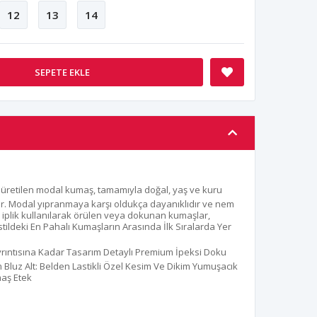
12
13
14
SEPETE EKLE
üretilen modal kumaş, tamamıyla doğal, yaş ve kuru
didir. Modal yıpranmaya karşı oldukça dayanıklıdır ve nem
l iplik kullanılarak örülen veya dokunan kumaşlar,
tildeki En Pahalı Kumaşların Arasında İlk Sıralarda Yer
yrıntısına Kadar Tasarım Detaylı Premium İpeksi Doku
luz Alt: Belden Lastikli Özel Kesim Ve Dikim Yumuşacık
aş Etek