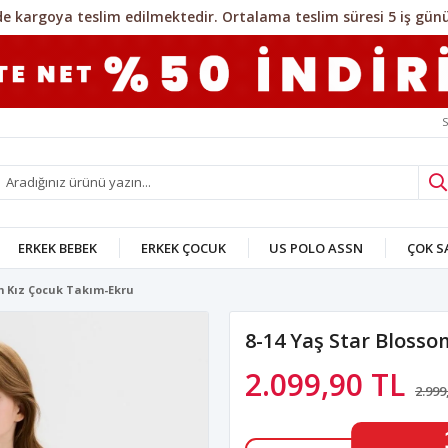
S
ERKEK BEBEK
ERKEK ÇOCUK
US POLO ASSN
ÇOK 
om Kız Çocuk Takım-Ekru
8-14 Yaş Star Bloss
2.099,90 TL
2.999