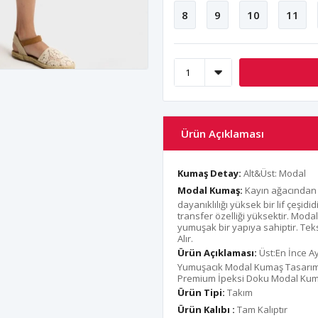
8
9
10
11
Ürün Açıklaması
Kumaş Detay:
Alt&Üst: Modal
Modal Kumaş:
Kayın ağacından 
dayanıklılığı yüksek bir lif çeşi
transfer özelliği yüksektir. Moda
yumuşak bir yapıya sahiptir. Teks
Alır.
Ürün Açıklaması:
Üst:En İnce A
Yumuşacık Modal Kumaş Tasarım B
Premium İpeksi Doku Modal Kum
Ürün Tipi:
Takım
Ürün Kalıbı :
Tam Kalıptır