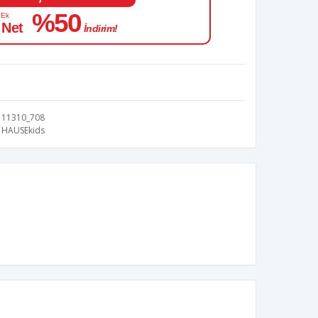
%50
 Ek
 Net
İndirim!
11310_708
HAUSEkids