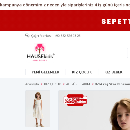
Çağrı Merkezi: +90 552 526 93 23
YENİ GELENLER
KIZ ÇOCUK
KIZ BEBEK
Anasayfa
KIZ ÇOCUK
ALT-ÜST TAKIM
8-14 Yaş Star Bloss