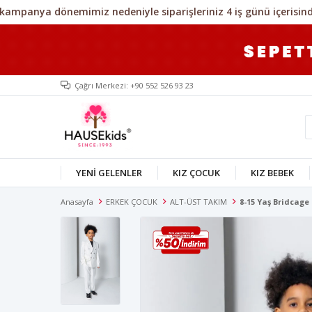
Çağrı Merkezi: +90 552 526 93 23
YENİ GELENLER
KIZ ÇOCUK
KIZ BEBEK
Anasayfa
ERKEK ÇOCUK
ALT-ÜST TAKIM
8-15 Yaş Bridcage