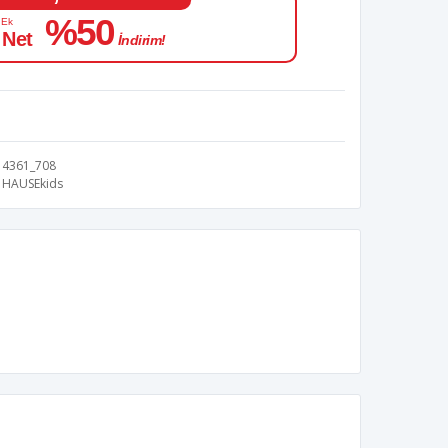
%50
 Ek
 Net
İndirim!
4361_708
HAUSEkids