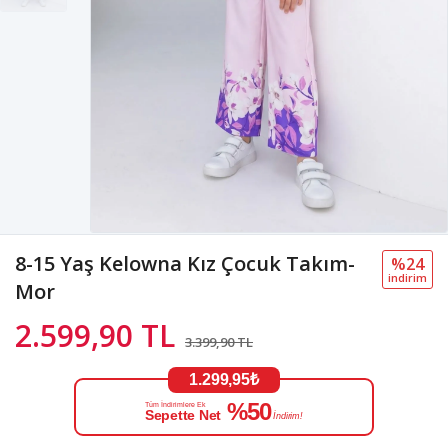
8-15 Yaş Kelowna Kız Çocuk Takım-
%24
i̇ndi̇ri̇m
Mor
2.599,90 TL
3.399,90 TL
1.299,95₺
%50
Tüm İndirimlere Ek
Sepette Net
İndirim!