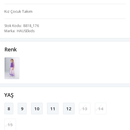
Kız Çocuk Takım
Stok Kodu
8818_176
Marka
HAUSEkids
Renk
YAŞ
8
9
10
11
12
13
14
15