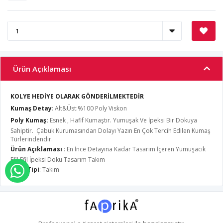
Ürün Açıklaması
KOLYE HEDİYE OLARAK GÖNDERİLMEKTEDİR
Kumaş Detay
: Alt&Üst:%100 Poly Viskon
Poly Kumaş:
Esnek , Hafif Kumaştır. Yumuşak Ve İpeksi Bir Dokuya
Sahiptir. Çabuk Kurumasından Dolayı Yazın En Çok Tercih Edilen Kumaş
Türlerindendir.
Ürün Açıklaması
: En İnce Detayına Kadar Tasarım İçeren Yumuşacık
Efil Efil İpeksi Doku Tasarım Takım
Ürün Tipi
: Takım
WHATSAPP İLE SİPARİŞ VER