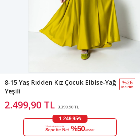
8-15 Yaş Rıdden Kız Çocuk Elbise-Yağ
%26
i̇ndi̇ri̇m
Yeşili
2.499,90 TL
3.399,90 TL
1.249,95₺
%50
Tüm İndirimlere Ek
Sepette Net
İndirim!