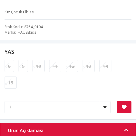
Kız Çocuk Elbise
Stok Kodu
8754_9104
Marka
HAUSEkids
YAŞ
8
9
10
11
12
13
14
15
Ürün Açıklaması