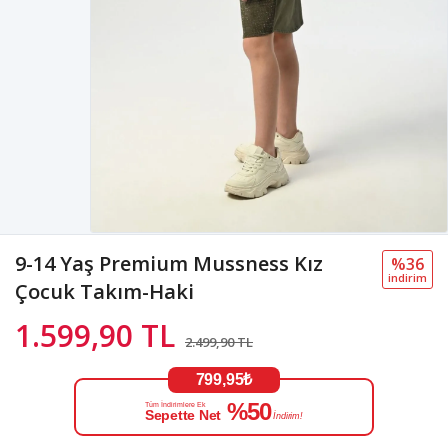
9-14 Yaş Premium Mussness Kız
%36
i̇ndi̇ri̇m
Çocuk Takım-Haki
1.599,90 TL
2.499,90 TL
799,95₺
%50
Tüm İndirimlere Ek
Sepette Net
İndirim!