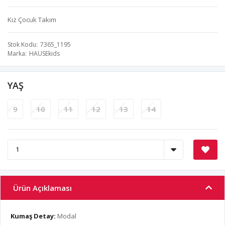
Kız Çocuk Takım
Stok Kodu
7365_1195
Marka
HAUSEkids
YAŞ
9
10
11
12
13
14
Ürün Açıklaması
Kumaş Detay:
Modal