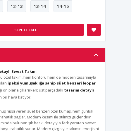
12-13
13-14
14-15
SEPETE EKLE
etaylı Sweat Takım
u özel takım, hem konforu hem de modern tasarımıyla
nılan
ipeksi yumuşaklığa sahip süet benzeri leopar
ğı ön plana çıkarırken; üst parçadaki
tasarım detaylı
 bir hava katıyor.
nuş hissi veren süet benzeri özel kumaş, hem günlük
ahatlık sağlar. Modern kesimi ile stilinizi güçlendirir.
mında bulunan şık baskı detayıyla fark yaratan sweat,
yu rahatlık sunar. Modern çizgisiyle takımın enerjisini