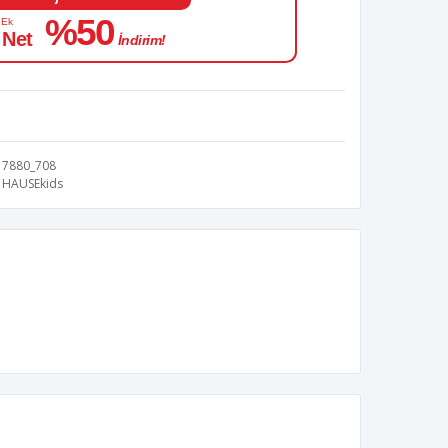
%50
 Ek
 Net
İndirim!
7880_708
HAUSEkids