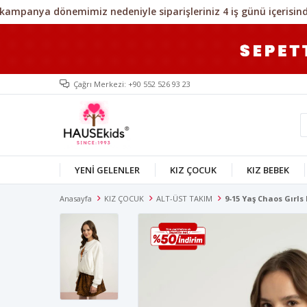
Çağrı Merkezi: +90 552 526 93 23
YENİ GELENLER
KIZ ÇOCUK
KIZ BEBEK
Anasayfa
KIZ ÇOCUK
ALT-ÜST TAKIM
9-15 Yaş Chaos Gırls