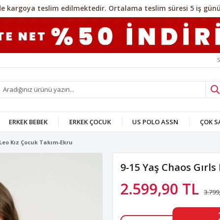
S
ERKEK BEBEK
ERKEK ÇOCUK
US POLO ASSN
ÇOK 
 Leo Kız Çocuk Takım-Ekru
9-15 Yaş Chaos Gırls
2.599,90 TL
3.799