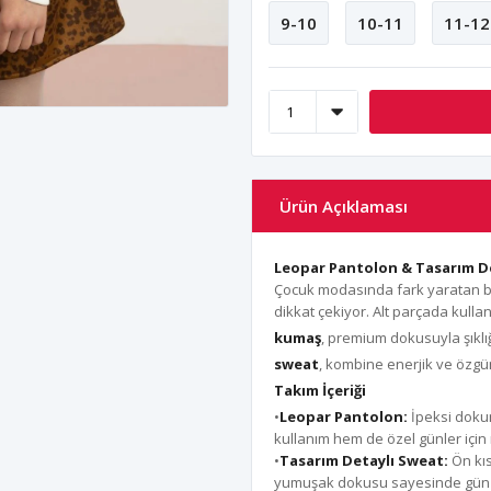
9-10
10-11
11-12
Ürün Açıklaması
Leopar Pantolon & Tasarım D
Çocuk modasında fark yaratan b
dikkat çekiyor. Alt parçada kulla
kumaş
, premium dokusuyla şıklı
sweat
, kombine enerjik ve özgün
Takım İçeriği
•
Leopar Pantolon:
İpeksi doku
kullanım hem de özel günler için r
•
Tasarım Detaylı Sweat:
Ön kıs
yumuşak dokusu sayesinde gün bo