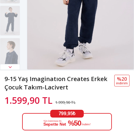
9-15 Yaş Imaginatıon Creates Erkek
%20
i̇ndi̇ri̇m
Çocuk Takım-Lacivert
1.599,90 TL
1.999,90 TL
799,95₺
%50
Tüm İndirimlere Ek
Sepette Net
İndirim!