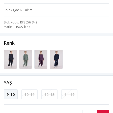
Erkek Çocuk Takım
Stok Kodu
RP3656_342
Marka
HAUSEkids
Renk
YAŞ
9-10
10-11
12-13
14-15