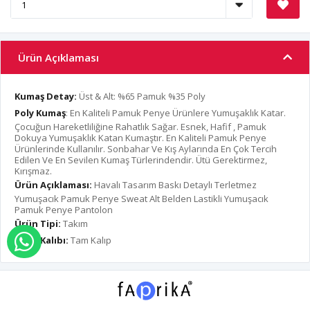
Ürün Açıklaması
Kumaş Detay:
Üst & Alt: %65 Pamuk %35 Poly
Poly Kumaş
: En Kaliteli Pamuk Penye Ürünlere Yumuşaklık Katar.
Çocuğun Hareketliliğine Rahatlık Sağar. Esnek, Hafif , Pamuk
Dokuya Yumuşaklık Katan Kumaştır. En Kaliteli Pamuk Penye
Ürünlerinde Kullanılır. Sonbahar Ve Kış Aylarında En Çok Tercih
Edilen Ve En Sevilen Kumaş Türlerindendir. Ütü Gerektirmez,
Kırışmaz.
Ürün Açıklaması:
Havalı Tasarım Baskı Detaylı Terletmez
Yumuşacık Pamuk Penye Sweat Alt Belden Lastikli Yumuşacık
Pamuk Penye Pantolon
Ürün Tipi:
Takım
Ürün Kalıbı:
Tam Kalıp
WHATSAPP İLE SİPARİŞ VER