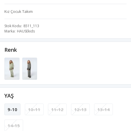
Kız Çocuk Takım
Stok Kodu
8511_113
Marka
HAUSEkids
Renk
YAŞ
9-10
10-11
11-12
12-13
13-14
14-15