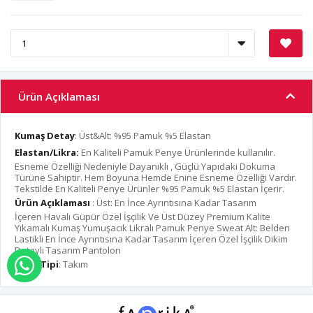
Ürün Açıklaması
Kumaş Detay
: Üst&Alt: %95 Pamuk %5 Elastan
Elastan/Likra:
En Kaliteli Pamuk Penye Ürünlerinde kullanılır.
Esneme Özelliği Nedeniyle Dayanıklı , Güçlü Yapıdaki Dokuma
Türüne Sahiptir. Hem Boyuna Hemde Enine Esneme Özelliği Vardır.
Tekstilde En Kaliteli Penye Ürünler %95 Pamuk %5 Elastan İçerir.
Ürün Açıklaması
: Üst: En İnce Ayrıntısına Kadar Tasarım
İçeren Havalı Güpür Özel İşçilik Ve Üst Düzey Premium Kalite
Yıkamalı Kumaş Yumuşacık Likralı Pamuk Penye Sweat Alt: Belden
Lastikli En İnce Ayrıntısına Kadar Tasarım İçeren Özel İşçilik Dikim
Detaylı Tasarım Pantolon
Ürün Tipi
: Takım
WHATSAPP İLE SİPARİŞ VER