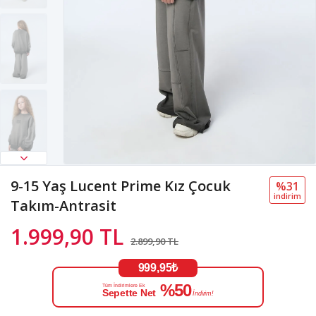
9-15 Yaş Lucent Prime Kız Çocuk
%31
i̇ndi̇ri̇m
Takım-Antrasit
1.999,90 TL
2.899,90 TL
999,95₺
%50
Tüm İndirimlere Ek
Sepette Net
İndirim!