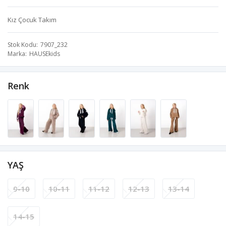
Kız Çocuk Takım
Stok Kodu
7907_232
Marka
HAUSEkids
Renk
YAŞ
9-10
10-11
11-12
12-13
13-14
14-15