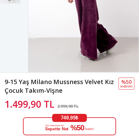
9-15 Yaş Milano Mussness Velvet Kız
%50
i̇ndi̇ri̇m
Çocuk Takım-Vişne
1.499,90 TL
2.999,90 TL
749,95₺
%50
Tüm İndirimlere Ek
Sepette Net
İndirim!