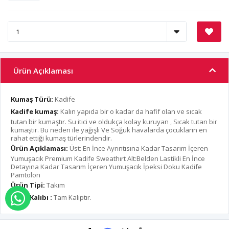
Ürün Açıklaması
Kumaş Türü:
Kadife
Kadife kumaş:
Kalın yapıda bir o kadar da hafif olan ve sıcak
tutan bir kumaştır. Su itici ve oldukça kolay kuruyan , Sıcak tutan bir
kumaştır. Bu neden ile yağışlı Ve Soğuk havalarda çocukların en
rahat ettiği kumaş türlerindendir.
Ürün Açıklaması:
Üst: En İnce Ayrıntısına Kadar Tasarım İçeren
Yumuşacık Premium Kadife Sweathırt Alt:Belden Lastikli En İnce
Detayına Kadar Tasarım İçeren Yumuşacık İpeksi Doku Kadife
Pamtolon
Ürün Tipi:
Takım
Ürün Kalıbı :
Tam Kalıptır.
WHATSAPP İLE SİPARİŞ VER