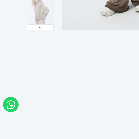
WHATSAPP İLE SİPARİŞ VER