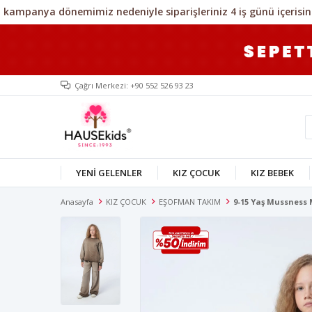
Çağrı Merkezi: +90 552 526 93 23
YENİ GELENLER
KIZ ÇOCUK
KIZ BEBEK
Anasayfa
KIZ ÇOCUK
EŞOFMAN TAKIM
9-15 Yaş Mussness