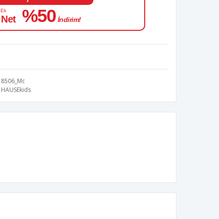
%50
 Ek
 Net
İndirim!
8506_Mc
HAUSEkids