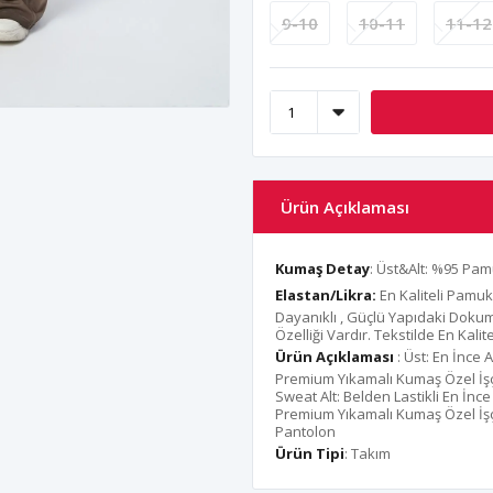
9-10
10-11
11-12
Ürün Açıklaması
Kumaş Detay
: Üst&Alt: %95 Pa
Elastan/Likra:
En Kaliteli Pamuk
Dayanıklı , Güçlü Yapıdaki Dok
Özelliği Vardır. Tekstilde En Kal
Ürün Açıklaması
: Üst: En İnce
Premium Yıkamalı Kumaş Özel İşç
Sweat Alt: Belden Lastikli En İnc
Premium Yıkamalı Kumaş Özel İşç
Pantolon
Ürün Tipi
: Takım