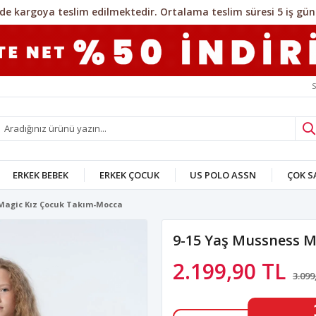
S
ERKEK BEBEK
ERKEK ÇOCUK
US POLO ASSN
ÇOK 
 Magic Kız Çocuk Takım-Mocca
9-15 Yaş Mussness M
2.199,90 TL
3.099