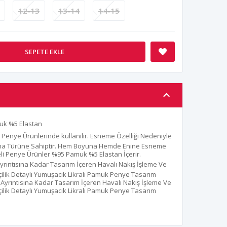
12-13
13-14
14-15
SEPETE EKLE
muk %5 Elastan
 Penye Ürünlerinde kullanılır. Esneme Özelliği Nedeniyle
uma Türüne Sahiptir. Hem Boyuna Hemde Enine Esneme
iteli Penye Ürünler %95 Pamuk %5 Elastan İçerir.
 Ayrıntısına Kadar Tasarım İçeren Havalı Nakış İşleme Ve
ilik Detaylı Yumuşacık Likralı Pamuk Penye Tasarım
e Ayrıntısına Kadar Tasarım İçeren Havalı Nakış İşleme Ve
ilik Detaylı Yumuşacık Likralı Pamuk Penye Tasarım