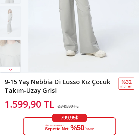
9-15 Yaş Nebbia Di Lusso Kız Çocuk
%32
i̇ndi̇ri̇m
Takım-Uzay Grisi
1.599,90 TL
2.349,90 TL
799,95₺
%50
Tüm İndirimlere Ek
Sepette Net
İndirim!