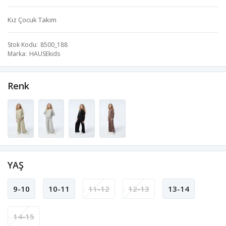
Kız Çocuk Takım
Stok Kodu
8500_188
Marka
HAUSEkids
Renk
YAŞ
9-10
10-11
11-12
12-13
13-14
14-15