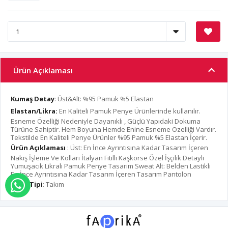
Ürün Açıklaması
Kumaş Detay
: Üst&Alt: %95 Pamuk %5 Elastan
Elastan/Likra:
En Kaliteli Pamuk Penye Ürünlerinde kullanılır.
Esneme Özelliği Nedeniyle Dayanıklı , Güçlü Yapıdaki Dokuma
Türüne Sahiptir. Hem Boyuna Hemde Enine Esneme Özelliği Vardır.
Tekstilde En Kaliteli Penye Ürünler %95 Pamuk %5 Elastan İçerir.
Ürün Açıklaması
: Üst: En İnce Ayrıntısına Kadar Tasarım İçeren
Nakış İşleme Ve Kolları İtalyan Fitilli Kaşkorse Özel İşçilik Detaylı
Yumuşacık Likralı Pamuk Penye Tasarım Sweat Alt: Belden Lastikli
En İnce Ayrıntısına Kadar Tasarım İçeren Tasarım Pantolon
Ürün Tipi
: Takım
WHATSAPP İLE SİPARİŞ VER