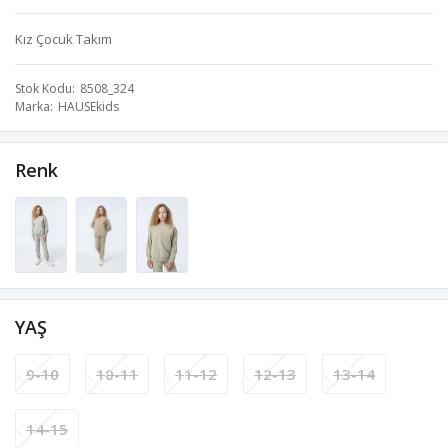
Kız Çocuk Takım
Stok Kodu
8508_324
Marka
HAUSEkids
Renk
YAŞ
9-10
10-11
11-12
12-13
13-14
14-15