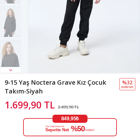
9-15 Yaş Noctera Grave Kız Çocuk
%32
i̇ndi̇ri̇m
Takım-Siyah
1.699,90 TL
2.499,90 TL
849,95₺
%50
Tüm İndirimlere Ek
Sepette Net
İndirim!