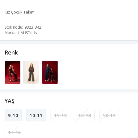
Kız Çocuk Takım
Stok Kodu
9323_342
Marka
HAUSEkids
Renk
YAŞ
9-10
10-11
11-12
12-13
13-14
14-15