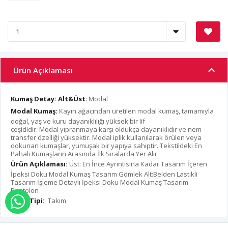
Ürün Açıklaması
Kumaş Detay:
Alt&Üst
: Modal
Modal Kumaş:
Kayın ağacından üretilen modal kumaş, tamamıyla
doğal, yaş ve kuru dayanıklılığı yüksek bir lif
çeşididir. Modal yıpranmaya karşı oldukça dayanıklıdır ve nem
transfer özelliği yüksektir. Modal iplik kullanılarak örülen veya
dokunan kumaşlar, yumuşak bir yapıya sahiptir. Tekstildeki En
Pahalı Kumaşların Arasında İlk Sıralarda Yer Alır.
Ürün Açıklaması:
Üst: En İnce Ayrıntısına Kadar Tasarım İçeren
İpeksi Doku Modal Kumaş Tasarım Gömlek Alt:Belden Lastikli
Tasarım İşleme Detaylı İpeksi Doku Modal Kumaş Tasarım
Pantolon
Ürün Tipi:
Takım
WHATSAPP İLE SİPARİŞ VER