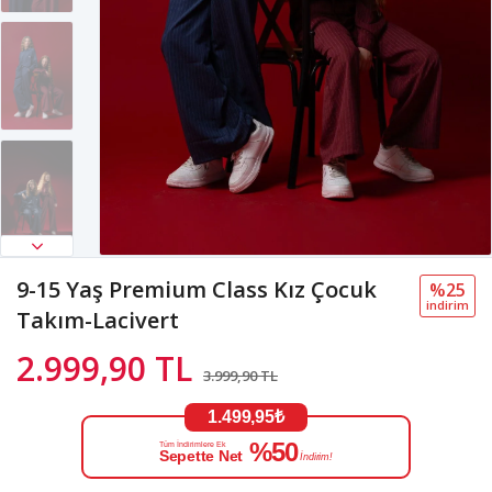
9-15 Yaş Premium Class Kız Çocuk
%25
i̇ndi̇ri̇m
Takım-Lacivert
2.999,90 TL
3.999,90 TL
1.499,95₺
%50
Tüm İndirimlere Ek
Sepette Net
İndirim!