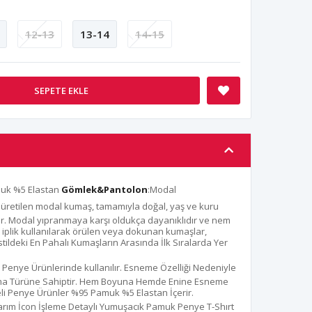
12-13
13-14
14-15
SEPETE EKLE
uk %5 Elastan
Gömlek&Pantolon
:Modal
üretilen modal kumaş, tamamıyla doğal, yaş ve kuru
didir. Modal yıpranmaya karşı oldukça dayanıklıdır ve nem
l iplik kullanılarak örülen veya dokunan kumaşlar,
tildeki En Pahalı Kumaşların Arasında İlk Sıralarda Yer
 Penye Ürünlerinde kullanılır. Esneme Özelliği Nedeniyle
uma Türüne Sahiptir. Hem Boyuna Hemde Enine Esneme
iteli Penye Ürünler %95 Pamuk %5 Elastan İçerir.
arım İcon İşleme Detaylı Yumuşacık Pamuk Penye T-Shırt