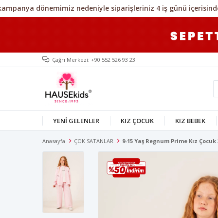
Çağrı Merkezi: +90 552 526 93 23
YENİ GELENLER
KIZ ÇOCUK
KIZ BEBEK
Anasayfa
ÇOK SATANLAR
9-15 Yaş Regnum Prime Kız Çocuk