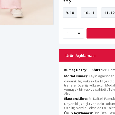
YAŞ
9-10
10-11
11-12
Ürün Açıklaması
Kumaş Detay:
T-Shırt
:%95 Pam
Modal Kumaş:
Kayın ağacından 
dayanıklılığı yüksek bir lif çeşi
transfer özelliği yüksektir. Moda
yumuşak bir yapıya sahiptir. Teks
Alır.
Elastan/Likra:
En Kaliteli Pamuk
Dayanıklı , Güçlü Yapıdaki Dok
Özelliği Vardır. Tekstilde En Kal
Ürün Açıklaması:
Üst: Özel Tas