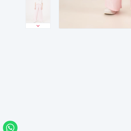
WHATSAPP İLE SİPARİŞ VER