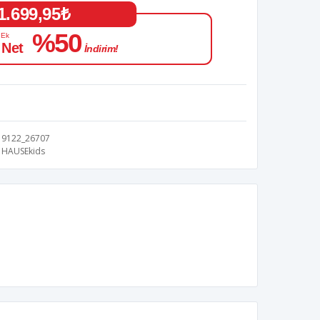
1.699,95₺
%50
 Ek
 Net
İndirim!
9122_26707
HAUSEkids