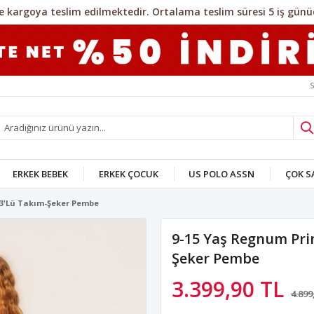
S
ERKEK BEBEK
ERKEK ÇOCUK
US POLO ASSN
ÇOK 
 3'Lü Takım-Şeker Pembe
9-15 Yaş Regnum Pri
Şeker Pembe
3.399,90 TL
4.899