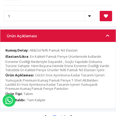
Ürün Açıklaması
Kumaş Detay:
Alt&Üst:%95 Pamuk %5 Elastan
Elastan/Likra:
En Kaliteli Pamuk Penye Ürünlerinde kullanılır.
Esneme Özelliği Nedeniyle Dayanıklı , Güçlü Yapıdaki Dokuma
Türüne Sahiptir. Hem Boyuna Hemde Enine Esneme Özelliği Vardır.
Tekstilde En Kaliteli Penye Ürünler %95 Pamuk %5 Elastan İçerir.
Ürün Açıklaması:
Üst:En İnce Ayrıntısına Kadar Tasarım İçeren
Yumuşacık Premium Kumaş Pamuk Penye T-Shırt Alt:Belden
Lastikli En İnce Ayrıntısına Kadar Tasarım İçeren Yumuşacık
Premium Kumaş Pamuk Penye Pantolon
Ürün Tipi:
Takım
Ürün Kalıbı :
Tam Kalıptır
WHATSAPP İLE SİPARİŞ VER