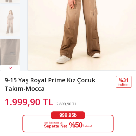
9-15 Yaş Royal Prime Kız Çocuk
%31
i̇ndi̇ri̇m
Takım-Mocca
1.999,90 TL
2.899,90 TL
999,95₺
%50
Tüm İndirimlere Ek
Sepette Net
İndirim!