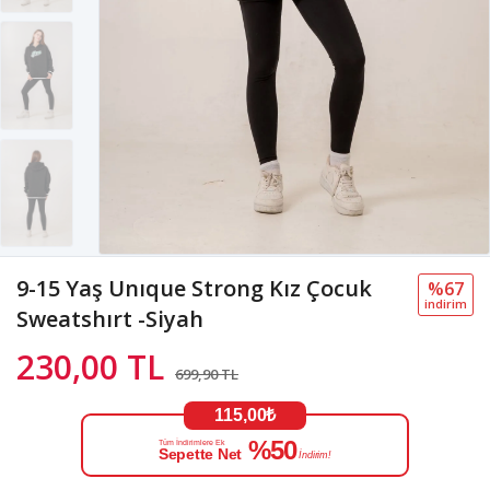
9-15 Yaş Unıque Strong Kız Çocuk
%67
i̇ndi̇ri̇m
Sweatshırt -Siyah
230,00 TL
699,90 TL
115,00₺
%50
Tüm İndirimlere Ek
Sepette Net
İndirim!