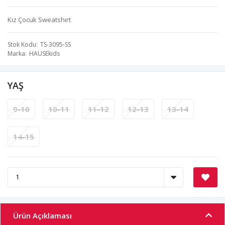
Kız Çocuk Sweatshırt
Stok Kodu
TS-3095-SS
Marka
HAUSEkids
YAŞ
9-10
10-11
11-12
12-13
13-14
14-15
Ürün Açıklaması