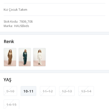
Kız Çocuk Takım
Stok Kodu
7806_708
Marka
HAUSEkids
Renk
YAŞ
9-10
10-11
11-12
12-13
13-14
14-15