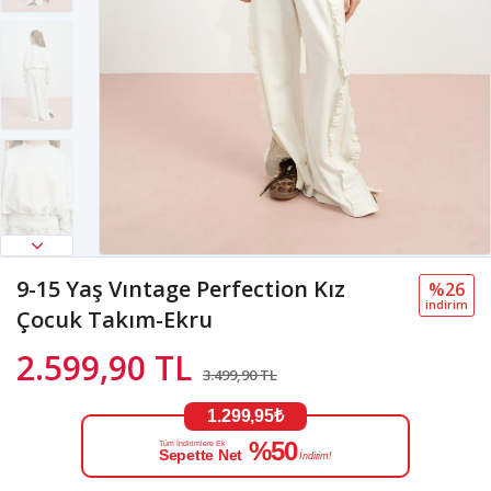
9-15 Yaş Vıntage Perfection Kız
%26
i̇ndi̇ri̇m
Çocuk Takım-Ekru
2.599,90 TL
3.499,90 TL
1.299,95₺
%50
Tüm İndirimlere Ek
Sepette Net
İndirim!