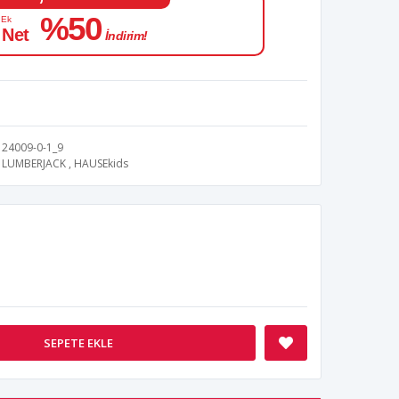
%50
 Ek
 Net
İndirim!
24009-0-1_9
LUMBERJACK
,
HAUSEkids
SEPETE EKLE