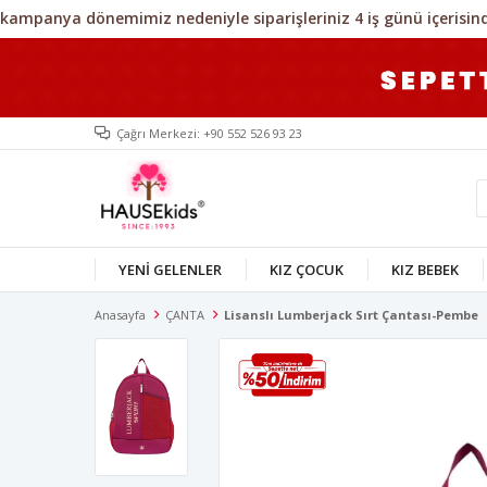
Çağrı Merkezi: +90 552 526 93 23
YENİ GELENLER
KIZ ÇOCUK
KIZ BEBEK
Anasayfa
ÇANTA
Lisanslı Lumberjack Sırt Çantası-Pembe