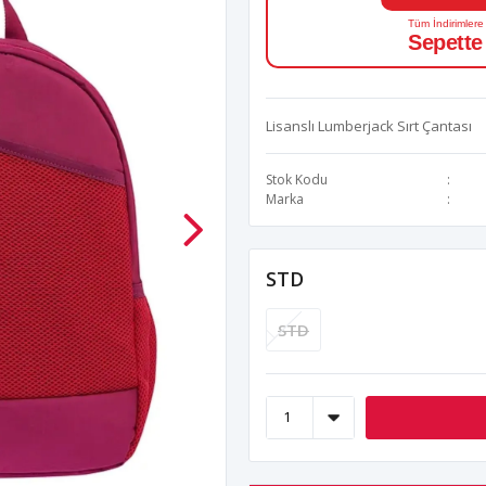
Tüm İndirimlere
Sepette
Lisanslı Lumberjack Sırt Çantası
Stok Kodu
Marka
STD
STD