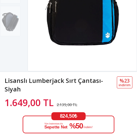
Lisanslı Lumberjack Sırt Çantası-
%23
i̇ndi̇ri̇m
Siyah
1.649,00 TL
2.139,00 TL
824,50₺
%50
Tüm İndirimlere Ek
Sepette Net
İndirim!