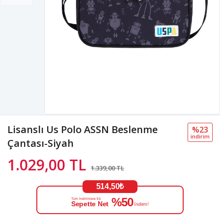
Lisanslı Us Polo ASSN Beslenme
%23
i̇ndi̇ri̇m
Çantası-Siyah
1.029,00 TL
1.339,00 TL
514,50₺
%50
Tüm İndirimlere Ek
Sepette Net
İndirim!