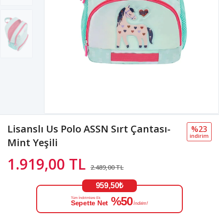
Lisanslı Us Polo ASSN Sırt Çantası-
%23
i̇ndi̇ri̇m
Mint Yeşili
1.919,00 TL
2.489,00 TL
959,50₺
%50
Tüm İndirimlere Ek
Sepette Net
İndirim!