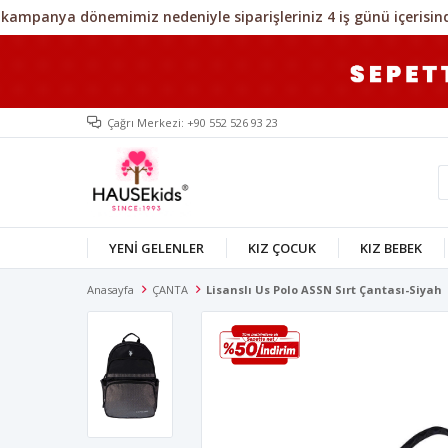
Çağrı Merkezi: +90 552 526 93 23
YENİ GELENLER
KIZ ÇOCUK
KIZ BEBEK
Anasayfa
ÇANTA
Lisanslı Us Polo ASSN Sırt Çantası-Siyah