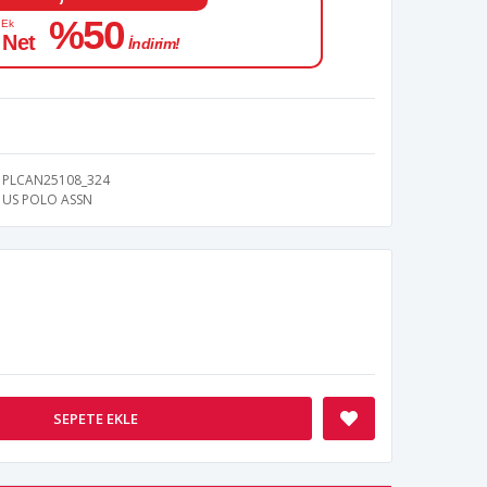
%50
 Ek
 Net
İndirim!
PLCAN25108_324
US POLO ASSN
SEPETE EKLE