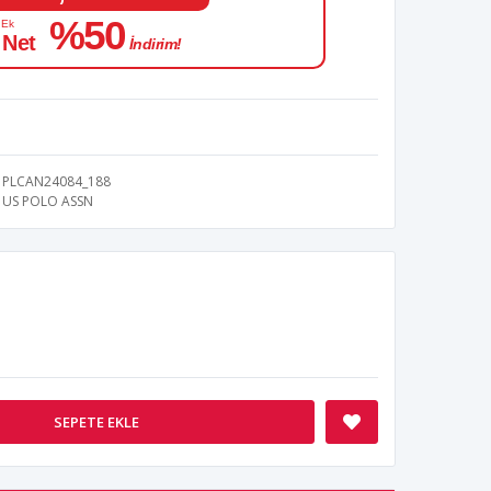
%50
 Ek
 Net
İndirim!
PLCAN24084_188
US POLO ASSN
SEPETE EKLE