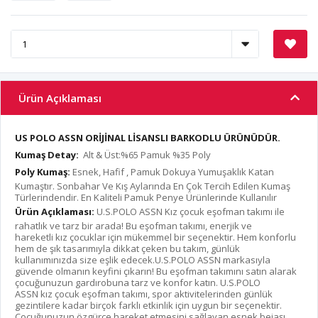
Ürün Açıklaması
US POLO ASSN ORİJİNAL LİSANSLI BARKODLU ÜRÜNÜDÜR.
Kumaş Detay:
Alt & Üst:%65 Pamuk %35 Poly
Poly Kumaş:
Esnek, Hafif , Pamuk Dokuya Yumuşaklık Katan
Kumaştır. Sonbahar Ve Kış Aylarında En Çok Tercih Edilen Kumaş
Türlerindendir. En Kaliteli Pamuk Penye Ürünlerinde Kullanılır
Ürün Açıklaması:
U.S.POLO ASSN Kız çocuk eşofman takımı ile
rahatlık ve tarz bir arada! Bu eşofman takımı, enerjik ve
hareketli kız çocuklar için mükemmel bir seçenektir. Hem konforlu
hem de şık tasarımıyla dikkat çeken bu takım, günlük
kullanımınızda size eşlik edecek.U.S.POLO ASSN markasıyla
güvende olmanın keyfini çıkarın! Bu eşofman takımını satın alarak
çocuğunuzun gardırobuna tarz ve konfor katın. U.S.POLO
ASSN kız çocuk eşofman takımı, spor aktivitelerinden günlük
gezintilere kadar birçok farklı etkinlik için uygun bir seçenektir.
Çocuğunuzun özgürce hareket etmesini sağlayan esnek bejaşı