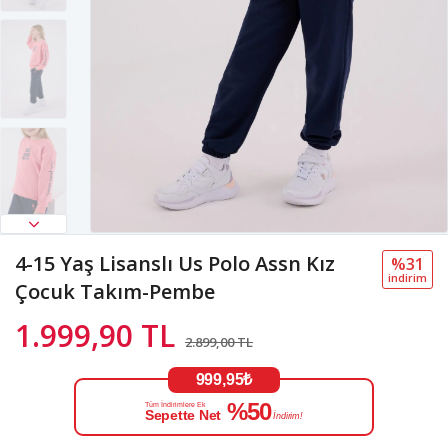
4-15 Yaş Lisanslı Us Polo Assn Kız
%31
i̇ndi̇ri̇m
Çocuk Takım-Pembe
1.999,90 TL
2.899,00 TL
999,95₺
%50
Tüm İndirimlere Ek
Sepette Net
İndirim!