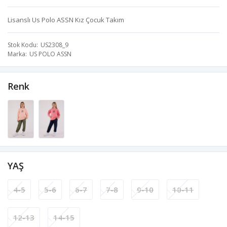
Lisanslı Us Polo ASSN Kız Çocuk Takım
Stok Kodu
US2308_9
Marka
US POLO ASSN
Renk
YAŞ
4-5
5-6
6-7
7-8
9-10
10-11
12-13
14-15