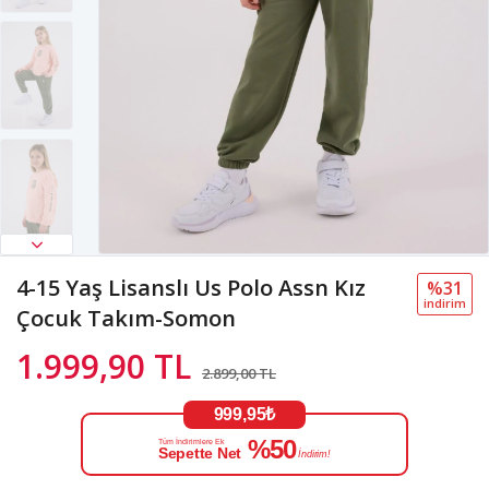
4-15 Yaş Lisanslı Us Polo Assn Kız
%31
i̇ndi̇ri̇m
Çocuk Takım-Somon
1.999,90 TL
2.899,00 TL
999,95₺
%50
Tüm İndirimlere Ek
Sepette Net
İndirim!