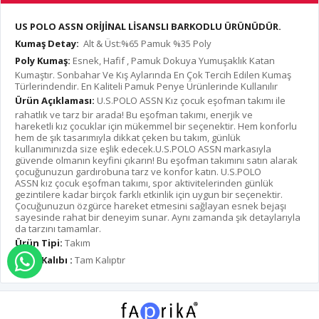
US POLO ASSN ORİJİNAL LİSANSLI BARKODLU ÜRÜNÜDÜR.
Kumaş Detay:
Alt & Üst:%65 Pamuk %35 Poly
Poly Kumaş:
Esnek, Hafif , Pamuk Dokuya Yumuşaklık Katan
Kumaştır. Sonbahar Ve Kış Aylarında En Çok Tercih Edilen Kumaş
Türlerindendir. En Kaliteli Pamuk Penye Ürünlerinde Kullanılır
Ürün Açıklaması:
U.S.POLO ASSN Kız çocuk eşofman takımı ile
rahatlık ve tarz bir arada! Bu eşofman takımı, enerjik ve
hareketli kız çocuklar için mükemmel bir seçenektir. Hem konforlu
hem de şık tasarımıyla dikkat çeken bu takım, günlük
kullanımınızda size eşlik edecek.U.S.POLO ASSN markasıyla
güvende olmanın keyfini çıkarın! Bu eşofman takımını satın alarak
çocuğunuzun gardırobuna tarz ve konfor katın. U.S.POLO
ASSN kız çocuk eşofman takımı, spor aktivitelerinden günlük
gezintilere kadar birçok farklı etkinlik için uygun bir seçenektir.
Çocuğunuzun özgürce hareket etmesini sağlayan esnek bejaşı
sayesinde rahat bir deneyim sunar. Aynı zamanda şık detaylarıyla
da tarzını tamamlar.
Ürün Tipi:
Takım
Ürün Kalıbı :
Tam Kalıptır
WHATSAPP İLE SİPARİŞ VER