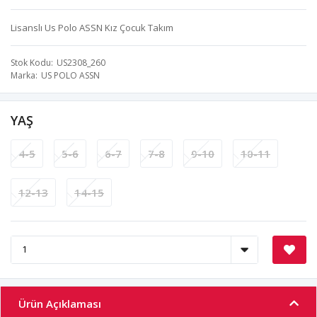
Lisanslı Us Polo ASSN Kız Çocuk Takım
Stok Kodu
US2308_260
Marka
US POLO ASSN
YAŞ
4-5
5-6
6-7
7-8
9-10
10-11
12-13
14-15
Ürün Açıklaması