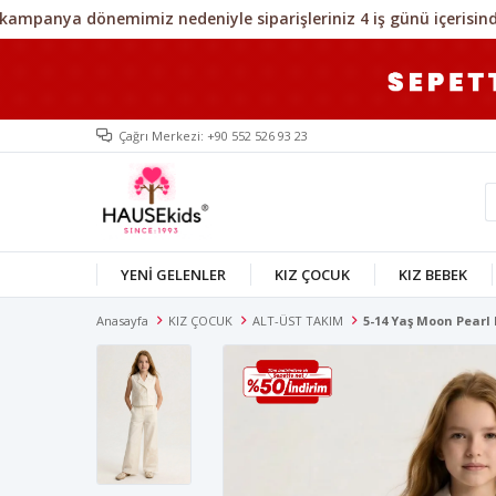
Çağrı Merkezi: +90 552 526 93 23
YENİ GELENLER
KIZ ÇOCUK
KIZ BEBEK
Anasayfa
KIZ ÇOCUK
ALT-ÜST TAKIM
5-14 Yaş Moon Pearl