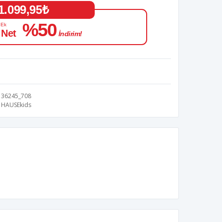
1.099,95₺
%50
 Ek
 Net
İndirim!
36245_708
HAUSEkids