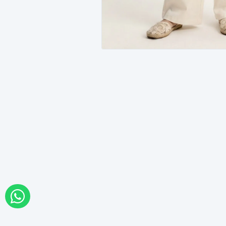
WHATSAPP İLE SİPARİŞ VER