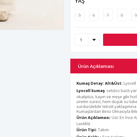
YAŞ
5
6
7
8
Ürün Açıklaması
Kumaş Detay:
Alt&Üst:
Lyocell
Lyocell kumaş
: selüloz bazlı y
okaliptüs, kayın ve meşe gibi hız
üretim süreci, hem düşük su tük
sürdürülebilir tekstil yaklaşımına
Kumaşlardan Birisi Olmasıyla Bilin
Ürün Açıklaması:
Üst: En İnce 
Lastikli)
Ürün Tipi:
Takım