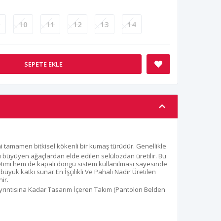
9
10
11
12
13
14
SEPETE EKLE
ani tamamen bitkisel kökenli bir kumaş türüdür. Genellikle
lı büyüyen ağaçlardan elde edilen selülozdan üretilir. Bu
etimi hem de kapalı döngü sistem kullanılması sayesinde
 büyük katkı sunar.En İşçilikli Ve Pahalı Nadir Üretilen
ir.
Ayrıntısına Kadar Tasarım İçeren Takım (Pantolon Belden