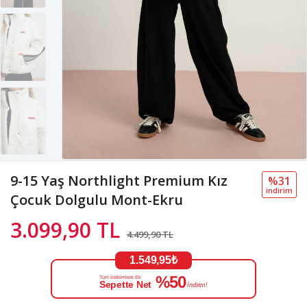
9-15 Yaş Northlight Premium Kız
%31
i̇ndi̇ri̇m
Çocuk Dolgulu Mont-Ekru
3.099,90 TL
4.499,90 TL
1.549,95₺
%50
Tüm İndirimlere Ek
Sepette Net
İndirim!