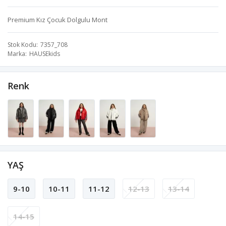
Premium Kız Çocuk Dolgulu Mont
Stok Kodu
7357_708
Marka
HAUSEkids
Renk
YAŞ
9-10
10-11
11-12
12-13
13-14
14-15