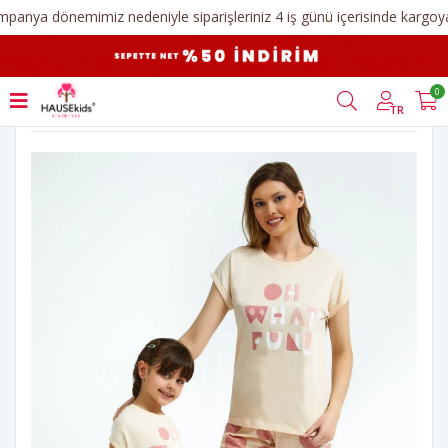
EN UYUMLU ANNE KIZ PİJAMA TAKIMLARI
0
Anasayfa
Blog
TR