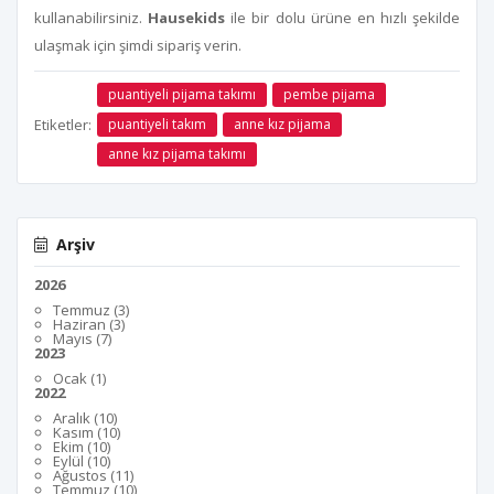
kullanabilirsiniz.
Hausekids
ile bir dolu ürüne en hızlı şekilde
ulaşmak için şimdi sipariş verin.
puantiyeli pijama takımı
pembe pijama
Etiketler:
puantiyeli takım
anne kız pijama
anne kız pijama takımı
Arşiv
2026
Temmuz (3)
Haziran (3)
Mayıs (7)
2023
Ocak (1)
2022
Aralık (10)
Kasım (10)
Ekim (10)
Eylül (10)
Ağustos (11)
Temmuz (10)