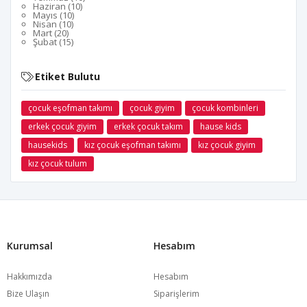
Haziran (10)
Mayıs (10)
Nisan (10)
Mart (20)
Şubat (15)
Etiket Bulutu
çocuk eşofman takımı
çocuk giyim
çocuk kombinleri
erkek çocuk giyim
erkek çocuk takım
hause kids
hausekids
kız çocuk eşofman takımı
kız çocuk giyim
kız çocuk tulum
Kurumsal
Hesabım
Hakkımızda
Hesabım
Bize Ulaşın
Siparişlerim