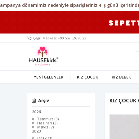
Çağrı Merkezi: +90 552 526 93 23
YENİ GELENLER
KIZ ÇOCUK
KIZ BEBEK
KIZ ÇOCUK 
Arşiv
2026
Temmuz (3)
Haziran (3)
Mayıs (7)
2023
Ocak (1)