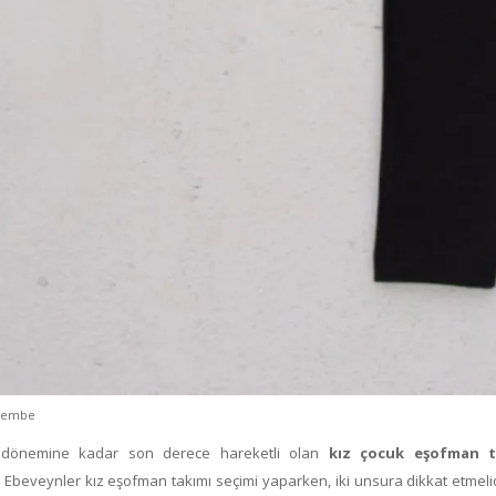
rşembe
aş dönemine kadar son derece hareketli olan
kız çocuk eşofman t
. Ebeveynler kız eşofman takımı seçimi yaparken, iki unsura dikkat etmelid