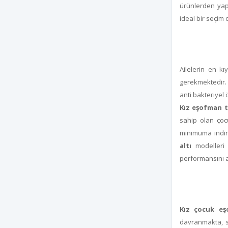
ürünlerden yapı
ideal bir seçim 
Ailelerin en kı
gerekmektedir. 
anti bakteriyel 
Kız eşofman t
sahip olan çoc
minimuma indire
altı
modelleri e
performansını ar
Kız çocuk eş
davranmakta, s