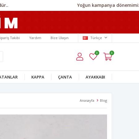
Yoğun kampanya dönemimiz nedeniyl
ipariş Takibi
Yardım
Bize Ulaşın
Türkçe
0
0
SATANLAR
KAPPA
ÇANTA
AYAKKABI
Anasayfa
Blog