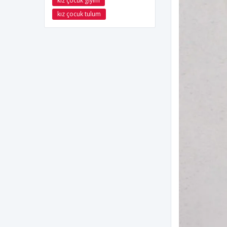
kız çocuk giyim
kız çocuk tulum