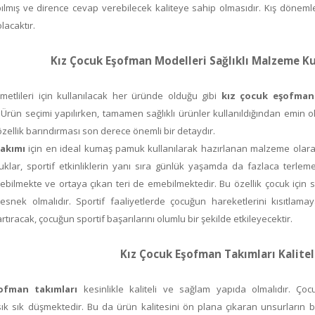
lmış ve dirence cevap verebilecek kaliteye sahip olmasıdır. Kış dönemle
olacaktır.
Kız Çocuk Eşofman Modelleri Sağlıklı Malzeme Kul
ymetlileri için kullanılacak her üründe olduğu gibi
kız çocuk eşofman
Ürün seçimi yapılırken, tamamen sağlıklı ürünler kullanıldığından emin 
özellik barındırması son derece önemli bir detaydır.
akımı
için en ideal kumaş pamuk kullanılarak hazırlanan malzeme olarak
uklar, sportif etkinliklerin yanı sıra günlük yaşamda da fazlaca terle
bilmekte ve ortaya çıkan teri de emebilmektedir. Bu özellik çocuk için s
snek olmalıdır. Sportif faaliyetlerde çocuğun hareketlerini kısıtlamay
tıracak, çocuğun sportif başarılarını olumlu bir şekilde etkileyecektir.
Kız Çocuk Eşofman Takımları Kalitel
ofman takımları
kesinlikle kaliteli ve sağlam yapıda olmalıdır. Çoc
ık sık düşmektedir. Bu da ürün kalitesini ön plana çıkaran unsurların