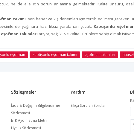
cuk, he de aile için sorun anlamına gelmektedir. Kalite unsuru, özel
ofman takımı
, son bahar ve kış dönemleri için tercih edilmesi gereken 
mevsimlerde yağmura hazırlıksız yaralanan çocuk.
Kapüşonlu eşofman
n
eşofman takımları
arıyor, sağlıklı ve kaliteli ürünlere sahip olmak isti
şonlu eşofman
kapüşonlu eşofman takımı
eşofman takımları
hausek
Sözleşmeler
Yardım
B
Ka
İade & Değişim Bilgilendirme
Sıkça Sorulan Sorular
Sözleşmesi
ETK Aydınlatma Metni
Üyelik Sözleşmesi