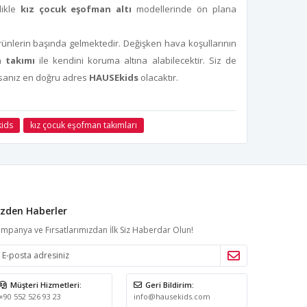
likle
kız çocuk eşofman altı
modellerinde ön plana
ürünlerin başında gelmektedir. Değişken hava koşullarının
 takımı
ile kendini koruma altına alabilecektir. Siz de
yorsanız en doğru adres
HAUSEkids
olacaktır.
ids
kız çocuk eşofman takımları
izden Haberler
mpanya ve Fırsatlarımızdan İlk Siz Haberdar Olun!
Müşteri Hizmetleri:
Geri Bildirim:
+90 552 526 93 23
info@hausekids.com