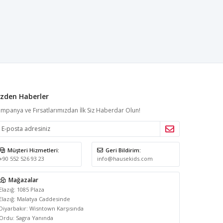
izden Haberler
mpanya ve Fırsatlarımızdan İlk Siz Haberdar Olun!
Müşteri Hizmetleri:
Geri Bildirim:
+90 552 526 93 23
info@hausekids.com
Elazığ: 1085 Plaza
Elazığ: Malatya Caddesinde
Diyarbakır: Wisntown Karşısında
Ordu: Sagra Yanında