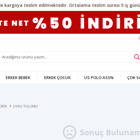
S
ERKEK BEBEK
ERKEK ÇOCUK
US POLO ASSN
ÇOK 
U
EBEK
UYKU TULUMU
Sonuç Bulunam