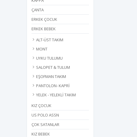
KAPPA
ÇANTA
ERKEK ÇOCUK
ERKEK BEBEK
ALT-ÜST TAKIM
MONT
UYKU TULUMU
SALOPET & TULUM
EŞOFMAN TAKIM
PANTOLON- KAPRİ
YELEK - YELEKLİ TAKIM
KIZ ÇOCUK
US POLO ASSN
ÇOK SATANLAR
KIZ BEBEK